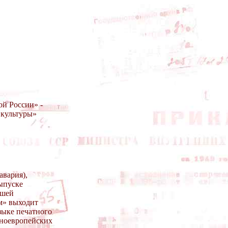
ой России» -
 культуры»
авария),
ыпуске
йшей
ум» выходит
зыке печатного
очноевропейских