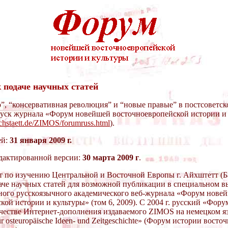
 подаче научных статей
”, “консервативная революция” и “новые правые” в постсоветск
уск журнала «Форум новейшей восточноевропейской истории и
chstaett.de/ZIMOS/forumruss.html
).
ей:
31 января 2009 г.
дактированной версии:
30 марта 2009 г
.
 по изучению Центральной и Восточной Европы г. Айхштетт (Б
аче научных статей для возможной публикации в специальном в
ого русскоязычного академического веб-журнала «Форум нове
кой истории и культуры» (том 6, 2009). С 2004 г. русский «Фор
ачестве Интернет-дополнения издаваемого ZIMOS на немецком я
r osteuropäische Ideen- und Zeitgeschichte» (Форум истории вост