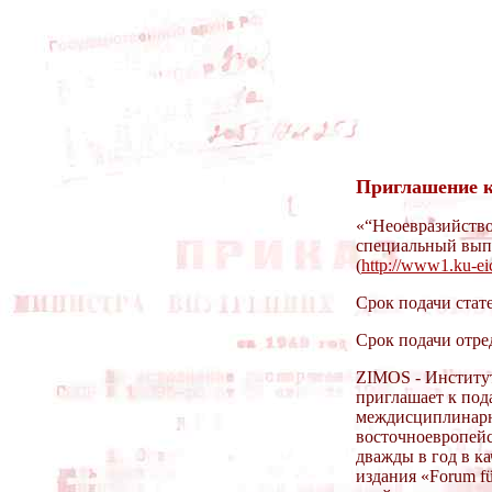
Приглашение к
«“Неоевразийство
специальный вып
(
http://www1.ku-ei
Срок подачи стат
Срок подачи отре
ZIMOS - Институт
приглашает к под
междисциплинарн
восточноевропейс
дважды в год в к
издания «Forum fü