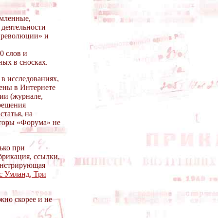
рмленные,
 деятельности
й революции» и
0 слов и
ых в сносках.
 в исследованиях,
лены в Интернете
нии (журнале,
зрешения
статья, на
кторы «Форума» не
ько при
брикация, ссылки,
монстрирующая
с Умланд, Три
жно скорее и не