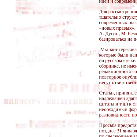
идей и современн
Для рассмотрения
тщательно структ
современных росс
«новых правых», 
А. Дугин, М. Рем
базироваться на 
Мы заинтересован
которые были нап
на русском языке.
сборнике, не име
редакционного сов
повторное опубли
несут ответствен
Статьи, принятые
надлежащей адапт
цитаты и т.д.) к 
необходимый форм
разновидности по
Просьба предоста
позднее 31 января
по следующему ад