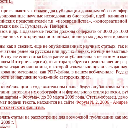
ости).
 приглашаются к подаче для публикации должным образом офо
урированные научные исследования биографий, идей, влияния и
ийских представителей т.н. «неоевразийства», «консервативно
таких как Л. Гумилев, А. Панарин,
изов и др. Подаваемые тексты должны содержать от 3000 до 1000
первичных и вторичных источниках, полностью документированн
ы как в свежих, еще не опубликованных научных статьях, так и
ечатаны ранее на русском или других языках, но еще не выстав
 В случае если статья была ранее опубликована в печатном изда
ющем Интернет-версии), от автора требуется предоставление ра
ета издания или книги, в которой изначально появилась данная 
кование материала, как PDF-файла, в нашем веб-журнале. Реда
ности за нарушение чьих-либо авторских прав.
 к публикации в содержательном плане, будут опубликованы тол
ации авторами их орфографии и формального стиля (сноски, ру
стандартам «Форума», до 30 марта 2009 года. Статья-образец, де
ат подачи текста, находится на сайте
Форум № 2, 2006 - Андреа
стсоветского фашизма.
влять статьи на рассмотрение для возможной публикации как мо
 2009 г.
ресу: