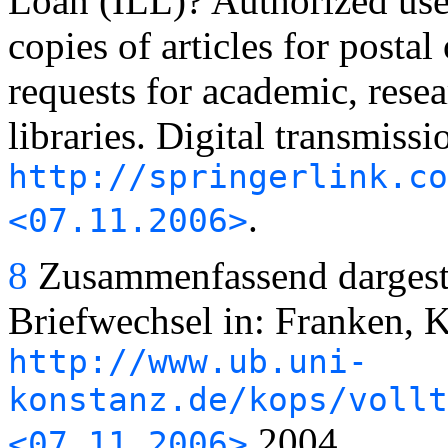
Loan (ILL)? Authorized user
copies of articles for postal
requests for academic, rese
libraries. Digital transmissi
http://springerlink.co
.
<07.11.2006>
8
Zusammenfassend dargestel
Briefwechsel in: Franken, Kl
http://www.ub.uni-
konstanz.de/kops/vollt
2004
<07.11.2006>