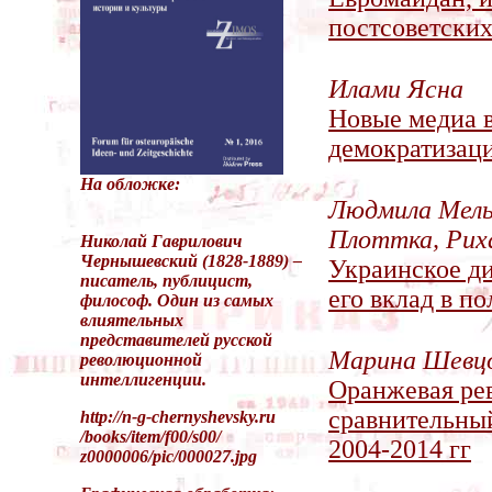
постсоветски
Илами Ясна
Новые медиа в
демократизаци
На обложке:
Людмила Мель
Плоттка, Рих
Николай Гаврилович
Чернышевский (1828-1889) –
Украинское д
писатель, публицист,
его вклад в п
философ. Один из самых
влиятельных
представителей русской
Марина Шевц
революционной
интеллигенции.
Оранжевая ре
сравнительный
http://n-g-chernyshevsky.ru
/books/item/f00/s00/
2004-2014 гг
z0000006/pic/000027.jpg