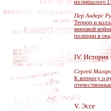
из прошлого Г
Пер Андерс Ру
Террор и колл
мировой войны
полиции в ок
IV. История
Сергей Магар
К вопросу о р
отечественные
V. Эссе