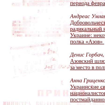
периода февра
Андреас Умла
Добровольчес
радикальный 
Украине: нек
полка «Азов»
Денис Горбач,
Азовский шлях
за место в п
Анна Гриценк
Украинские св
националистов
постмайданно