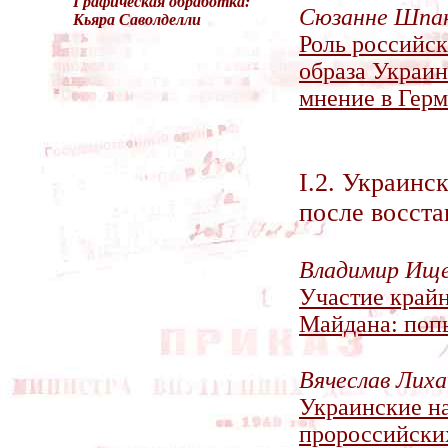
Графическая обработка:
Сюзанне Шпа
Кьяра Саволделли
Роль российс
образа Украин
мнение в Гер
I.2. Украинс
после восста
Владимир Ищ
Участие крайн
Майдана: попы
Вячеслав Лиха
Украинские н
пророссийских