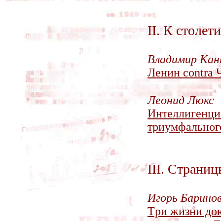
II. К столе
Владимир Ка
Ленин contra
Леонид Люкс
Интеллигенци
триумфальног
III. Страни
Игорь Барино
Tри жизни док