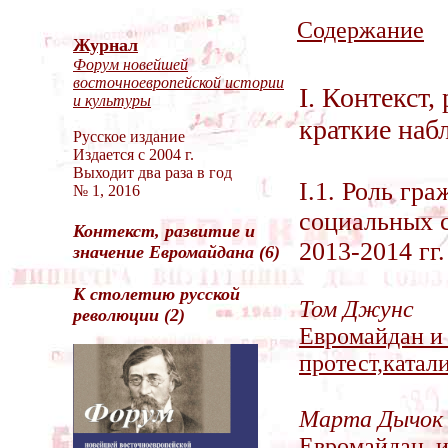
Содержание
Журнал
Форум новейшей
восточноевропейской истории
I. Контекст,
и культуры
краткие наб
Русское издание
Издается с 2004 г.
Выходит два раза в год
I.1. Роль гр
№ 1, 2016
социальных с
Контекст, развитие и
2013-2014 гг.
значение Евромайдана (6)
К столетию pусской
Том Джунс
революции (2)
Евромайдан и
протест,ката
Марта Дычок
Евромайдан, 