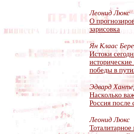
Леонид Люкс
О прогнозиров
зарисовка
Ян Клаас Бер
Истоки сегод
исторические 
победы в пути
Эдвард Ханте
Насколько ва
Россия после 
Леонид Люкс
Тоталитарное 